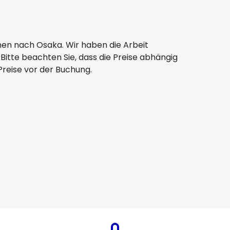
hen nach Osaka. Wir haben die Arbeit
Bitte beachten Sie, dass die Preise abhängig
Preise vor der Buchung.
Qatar Airways
Osaka
6 Aug.
-
23 Aug.
1.171,74 €
Von
Etihad Airways
Osaka
9 Aug.
-
26 Aug.
1.036,06 €
Von