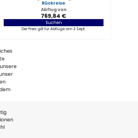
Rückreise
Abflug von
769,84 €
Suchen
Der Preis gilt für Abflüge am 3 Sept.
iches
te
 unsere
 unser
len
jedem
tig
tionen
hl