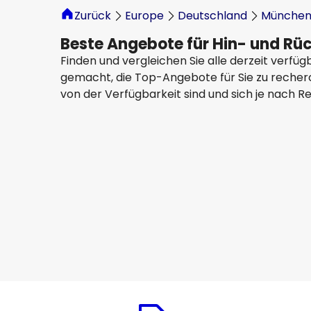
Zurück
Europe
Deutschland
Münche
Beste Angebote für Hin- und R
Finden und vergleichen Sie alle derzeit verf
gemacht, die Top-Angebote für Sie zu recherch
von der Verfügbarkeit sind und sich je nach R
Lufthansa
Osaka
14 Aug.
-
21 Aug.
1.189,62 €
Von
Eva Airways
Osaka
17 Aug.
-
24 Aug.
1.066,71 €
Von