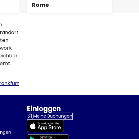
Rome
n
Standort
rten
twork
reichbar
ernt.
rankfurt
Einloggen
Meine Buchungen
ungen