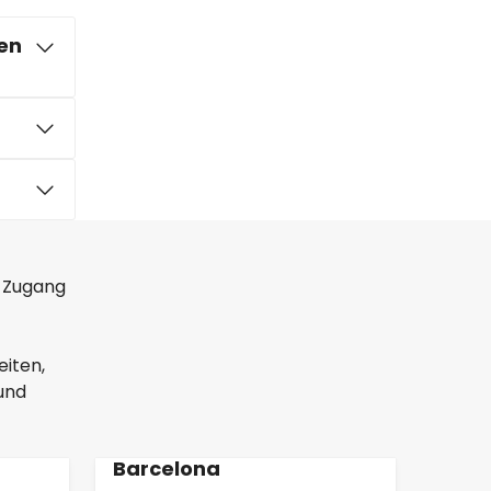
en
t Zugang
eiten,
und
Barcelona