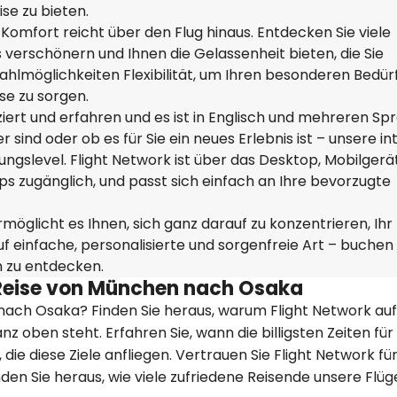
e zu bieten.
omfort reicht über den Flug hinaus. Entdecken Sie viele
s verschönern und Ihnen die Gelassenheit bieten, die Sie
hlmöglichkeiten Flexibilität, um Ihren besonderen Bedür
se zu sorgen.
iziert und erfahren und es ist in Englisch und mehreren S
 sind oder ob es für Sie ein neues Erlebnis ist – unsere int
rungslevel. Flight Network ist über das Desktop, Mobilgerä
s zugänglich, und passt sich einfach an Ihre bevorzugte
öglicht es Ihnen, sich ganz darauf zu konzentrieren, Ihr
uf einfache, personalisierte und sorgenfreie Art – buchen 
n zu entdecken.
e Reise von München nach Osaka
 nach Osaka? Finden Sie heraus, warum Flight Network auf
z oben steht. Erfahren Sie, wann die billigsten Zeiten für
die diese Ziele anfliegen. Vertrauen Sie Flight Network fü
den Sie heraus, wie viele zufriedene Reisende unsere Flü