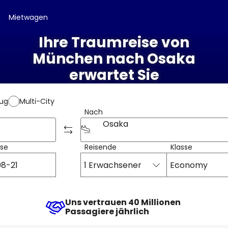
n
Mietwagen
Ihre Traumreise von
München nach Osaka
erwartet Sie
lug
Multi-City
Nach
Osaka
ise
Reisende
Klasse
1 Erwachsener
Economy
Uns vertrauen 40 Millionen
Passagiere jährlich