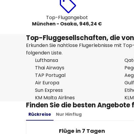
Top-Flugangebot
München - Osaka, 946,24 €
Top-Fluggesellschaften, die vo
Erkunden Sie nahtlose Flugerlebnisse mit Top-
folgenden Liste.
Lufthansa
Qat
Thai Airways
Pega
TAP Portugal
Aege
Air Europa
Gulf
Sun Express
Eti
KM Malta Airlines
KLM
Finden Sie die besten Angebote
Rückreise
Nur Hinflug
Flüge in 7 Tagen