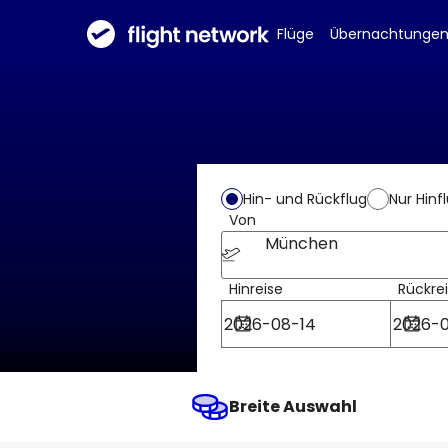
Flüge
Übernachtunge
Hin- und Rückflug
Nur Hinf
Von
München
Hinreise
Rückre
Breite Auswahl