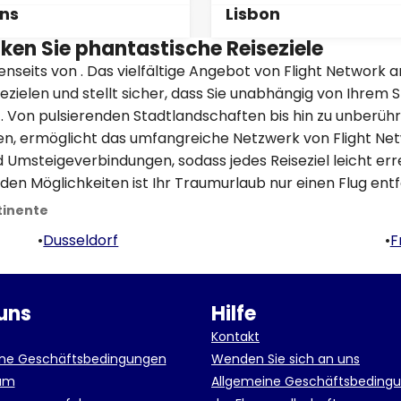
ns
Lisbon
ken Sie phantastische Reiseziele
enseits von . Das vielfältige Angebot von Flight Network a
ezielen und stellt sicher, dass Sie unabhängig von Ihrem 
t. Von pulsierenden Stadtlandschaften bis hin zu unberüh
en, ermöglicht das umfangreiche Netzwerk von Flight Ne
 Umsteigeverbindungen, sodass jedes Reiseziel leicht er
den Möglichkeiten ist Ihr Traumurlaub nur einen Flug entf
tinente
•
Dusseldorf
•
F
uns
Hilfe
Kontakt
ine Geschäftsbedingungen
Wenden Sie sich an uns
um
Allgemeine Geschäftsbeding