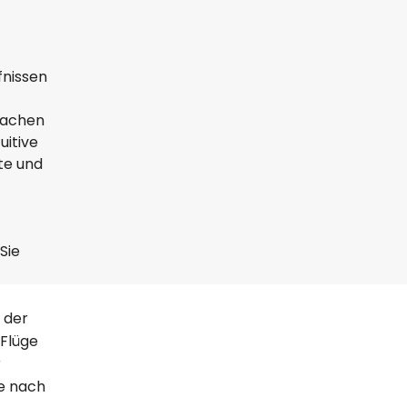
fnissen
prachen
uitive
te und
Sie
 der
 Flüge
r
ge nach