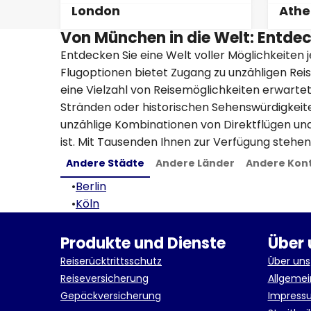
London
Athe
Von München in die Welt: Entdec
Entdecken Sie eine Welt voller Möglichkeiten j
Flugoptionen bietet Zugang zu unzähligen Reis
eine Vielzahl von Reisemöglichkeiten erwarte
Stränden oder historischen Sehenswürdigkeit
unzählige Kombinationen von Direktflügen und
ist. Mit Tausenden Ihnen zur Verfügung stehen
Andere Städte
Andere Länder
Andere Kon
•
Berlin
•
Köln
Produkte und Dienste
Über 
Reiserücktrittsschutz
Über uns
Reiseversicherung
Allgeme
Gepäckversicherung
Impress