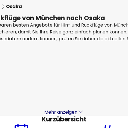
n
Osaka
ückflüge von München nach Osaka
ügbaren besten Angebote für Hin- und Rückflüge von Münc
ieren, damit Sie Ihre Reise ganz einfach planen können. 
eisedatum ändern können, prüfen Sie daher die aktuellen 
All Nippon Airways
+
1 Mehr
Osaka
15 Aug.
-
22 Aug.
1
1.244,05 €
Von
Emirates Airlines
Osaka
18 Aug.
-
25 Aug.
1
1.221,72 €
Von
Mehr anzeigen
Kurzübersicht